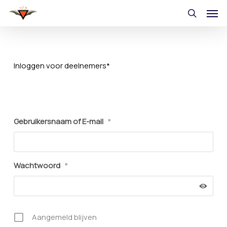
Skip
Men
to
search
main
content
Inloggen voor deelnemers*
Gebruikersnaam of E-mail
*
Wachtwoord
*
Aangemeld blijven