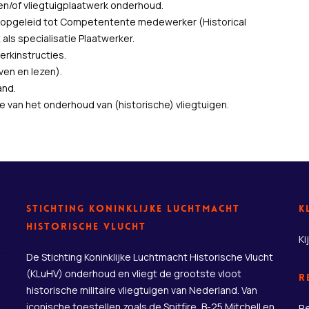
n/of vliegtuigplaatwerk onderhoud.
 opgeleid tot Competentente medewerker (Historical
als specialisatie Plaatwerker.
erkinstructies.
ven en lezen).
and.
e van het onderhoud van (historische) vliegtuigen.
Stichting Koninklijke Luchtmacht
K
Historische Vlucht
Ki
De Stichting Koninklijke Luchtmacht Historische Vlucht
(KLuHV) onderhoud en vliegt de grootste vloot
R
historische militaire vliegtuigen van Nederland. Van
iconische toestellen zoals de Spitfire, B-25 Mitchell en
Re