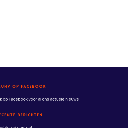
LuHV op Facebook
jk op Facebook
voor al ons actuele nieuws
ecente berichten
stricted content