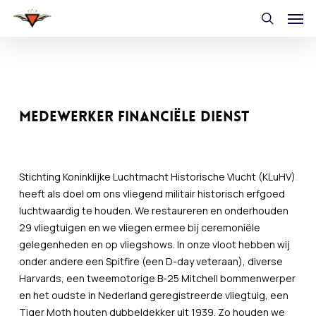
Skip
Men
to
search
main
content
Medewerker financiële dienst
Stichting Koninklijke Luchtmacht Historische Vlucht (KLuHV)
heeft als doel om ons vliegend militair historisch erfgoed
luchtwaardig te houden. We restaureren en onderhouden
29 vliegtuigen en we vliegen ermee bij ceremoniële
gelegenheden en op vliegshows. In onze vloot hebben wij
onder andere een Spitfire (een D-day veteraan), diverse
Harvards, een tweemotorige B-25 Mitchell bommenwerper
en het oudste in Nederland geregistreerde vliegtuig, een
Tiger Moth houten dubbeldekker uit 1939. Zo houden we